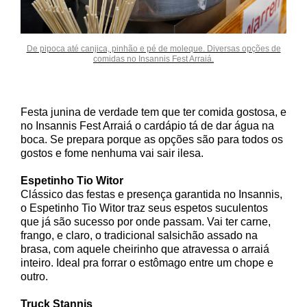
De pipoca até canjica, pinhão e pé de moleque. Diversas opções de
comidas no Insannis Fest Arraiá.
Festa junina de verdade tem que ter comida gostosa, e
no Insannis Fest Arraiá o cardápio tá de dar água na
boca. Se prepara porque as opções são para todos os
gostos e fome nenhuma vai sair ilesa.
Espetinho Tio Witor
Clássico das festas e presença garantida no Insannis,
o Espetinho Tio Witor traz seus espetos suculentos
que já são sucesso por onde passam. Vai ter carne,
frango, e claro, o tradicional salsichão assado na
brasa, com aquele cheirinho que atravessa o arraiá
inteiro. Ideal pra forrar o estômago entre um chope e
outro.
Truck Stannis