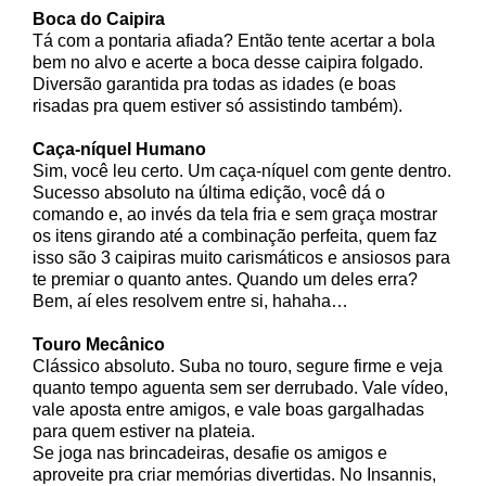
Boca do Caipira
Tá com a pontaria afiada? Então tente acertar a bola
bem no alvo e acerte a boca desse caipira folgado.
Diversão garantida pra todas as idades (e boas
risadas pra quem estiver só assistindo também).
Caça-níquel Humano
Sim, você leu certo. Um caça-níquel com gente dentro.
Sucesso absoluto na última edição, você dá o
comando e, ao invés da tela fria e sem graça mostrar
os itens girando até a combinação perfeita, quem faz
isso são 3 caipiras muito carismáticos e ansiosos para
te premiar o quanto antes. Quando um deles erra?
Bem, aí eles resolvem entre si, hahaha…
Touro Mecânico
Clássico absoluto. Suba no touro, segure firme e veja
quanto tempo aguenta sem ser derrubado. Vale vídeo,
vale aposta entre amigos, e vale boas gargalhadas
para quem estiver na plateia.
Se joga nas brincadeiras, desafie os amigos e
aproveite pra criar memórias divertidas. No Insannis,