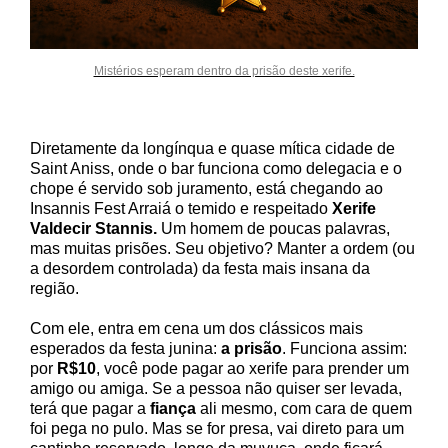
Mistérios esperam dentro da prisão deste xerife.
Diretamente da longínqua e quase mítica cidade de
Saint Aniss, onde o bar funciona como delegacia e o
chope é servido sob juramento, está chegando ao
Insannis Fest Arraiá o temido e respeitado
Xerife
Valdecir Stannis.
Um homem de poucas palavras,
mas muitas prisões. Seu objetivo? Manter a ordem (ou
a desordem controlada) da festa mais insana da
região.
Com ele, entra em cena um dos clássicos mais
esperados da festa junina:
a prisão
. Funciona assim:
por
R$10
, você pode pagar ao xerife para prender um
amigo ou amiga. Se a pessoa não quiser ser levada,
terá que pagar a
fiança
ali mesmo, com cara de quem
foi pega no pulo. Mas se for presa, vai direto para um