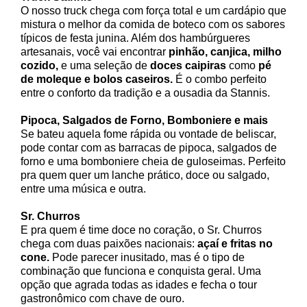
O nosso truck chega com força total e um cardápio que
mistura o melhor da comida de boteco com os sabores
típicos de festa junina. Além dos hambúrgueres
artesanais, você vai encontrar
pinhão, canjica, milho
cozido,
e uma seleção de
doces caipiras
como
pé
de moleque e bolos caseiros.
É o combo perfeito
entre o conforto da tradição e a ousadia da Stannis.
Pipoca, Salgados de Forno, Bomboniere e mais
Se bateu aquela fome rápida ou vontade de beliscar,
pode contar com as barracas de pipoca, salgados de
forno e uma bomboniere cheia de guloseimas. Perfeito
pra quem quer um lanche prático, doce ou salgado,
entre uma música e outra.
Sr. Churros
E pra quem é time doce no coração, o Sr. Churros
chega com duas paixões nacionais:
açaí e fritas no
cone.
Pode parecer inusitado, mas é o tipo de
combinação que funciona e conquista geral. Uma
opção que agrada todas as idades e fecha o tour
gastronômico com chave de ouro.